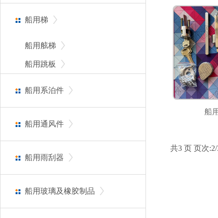
船用梯
船用舷梯
船用跳板
船用系泊件
船用
船用通风件
共3 页 页次:2/
船用雨刮器
船用玻璃及橡胶制品